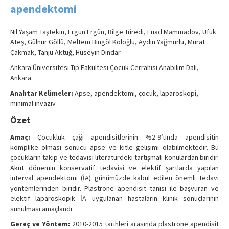
Search Articles
apendektomi
Contact Us
Nil Yaşam Taştekin, Ergun Ergün, Bilge Türedi, Fuad Mammadov, Ufuk
Ateş, Gülnur Göllü, Meltem Bingöl Koloğlu, Aydın Yağmurlu, Murat
Çakmak, Tanju Aktuğ, Hüseyin Dindar
Ankara Üniversitesi Tıp Fakültesi Çocuk Cerrahisi Anabilim Dalı,
Ankara
Anahtar Kelimeler:
Apse, apendektomi, çocuk, laparoskopi,
minimal invaziv
Özet
Amaç:
Çocukluk çağı apendisitlerinin %2-9’unda apendisitin
komplike olması sonucu apse ve kitle gelişimi olabilmektedir. Bu
çocukların takip ve tedavisi literatürdeki tartışmalı konulardan biridir.
Akut dönemin konservatif tedavisi ve elektif şartlarda yapılan
interval apendektomi (İA) günümüzde kabul edilen önemli tedavi
yöntemlerinden biridir. Plastrone apendisit tanısı ile başvuran ve
elektif laparoskopik İA uygulanan hastaların klinik sonuçlarının
sunulması amaçlandı.
Gereç ve Yöntem:
2010-2015 tarihleri arasında plastrone apendisit