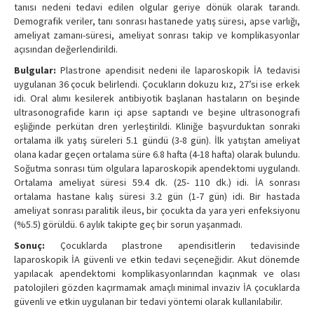
tanısı nedeni tedavi edilen olgular geriye dönük olarak tarandı.
Demografik veriler, tanı sonrası hastanede yatış süresi, apse varlığı,
ameliyat zamanı-süresi, ameliyat sonrası takip ve komplikasyonlar
açısından değerlendirildi.
Bulgular:
Plastrone apendisit nedeni ile laparoskopik İA tedavisi
uygulanan 36 çocuk belirlendi. Çocukların dokuzu kız, 27’si ise erkek
idi. Oral alımı kesilerek antibiyotik başlanan hastaların on beşinde
ultrasonografide karın içi apse saptandı ve beşine ultrasonografi
eşliğinde perkütan dren yerleştirildi. Kliniğe başvurduktan sonraki
ortalama ilk yatış süreleri 5.1 gündü (3-8 gün). İlk yatıştan ameliyat
olana kadar geçen ortalama süre 6.8 hafta (4-18 hafta) olarak bulundu.
Soğutma sonrası tüm olgulara laparoskopik apendektomi uygulandı.
Ortalama ameliyat süresi 59.4 dk. (25- 110 dk.) idi. İA sonrası
ortalama hastane kalış süresi 3.2 gün (1-7 gün) idi. Bir hastada
ameliyat sonrası paralitik ileus, bir çocukta da yara yeri enfeksiyonu
(%5.5) görüldü. 6 aylık takipte geç bir sorun yaşanmadı.
Sonuç:
Çocuklarda plastrone apendisitlerin tedavisinde
laparoskopik İA güvenli ve etkin tedavi seçeneğidir. Akut dönemde
yapılacak apendektomi komplikasyonlarından kaçınmak ve olası
patolojileri gözden kaçırmamak amaçlı minimal invaziv İA çocuklarda
güvenli ve etkin uygulanan bir tedavi yöntemi olarak kullanılabilir.