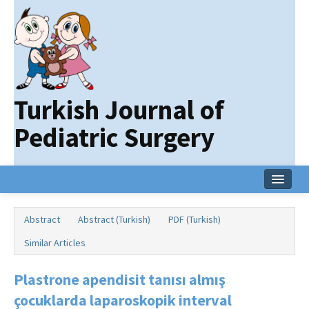
Turkish Journal of
Pediatric Surgery
Home
Abstract
Abstract (Turkish)
PDF (Turkish)
Current Issue
Similar Articles
Online First
Plastrone apendisit tanısı almış
Archive
çocuklarda laparoskopik interval