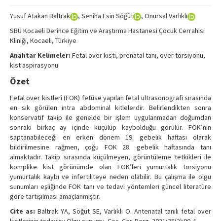
Search Articles
Yusuf Atakan Baltrak
, Seniha Esin Söğüt
, Onursal Varlıklı
Contact Us
SBÜ Kocaeli Derince Eğitim ve Araştırma Hastanesi Çocuk Cerrahisi
Kliniği, Kocaeli, Türkiye
Anahtar Kelimeler:
Fetal over kisti, prenatal tanı, over torsiyonu,
kist aspirasyonu
Özet
Fetal over kistleri (FOK) fetüse yapılan fetal ultrasonografi sırasında
en sık görülen intra abdominal kitlelerdir. Belirlendikten sonra
konservatif takip ile genelde bir işlem uygulanmadan doğumdan
sonraki birkaç ay içinde küçülüp kaybolduğu görülür. FOK’nin
saptanabileceği en erken dönem 19. gebelik haftası olarak
bildirilmesine rağmen, çoğu FOK 28. gebelik haftasında tanı
almaktadır. Takip sırasında küçülmeyen, görüntüleme tetkikleri ile
komplike kist görünümde olan FOK’leri yumurtalık torsiyonu
yumurtalık kaybı ve infertiliteye neden olabilir. Bu çalışma ile olgu
sunumları eşliğinde FOK tanı ve tedavi yöntemleri güncel literatüre
göre tartışılması amaçlanmıştır.
Cite as:
Baltrak YA, Söğüt SE, Varlıklı O. Antenatal tanılı fetal over