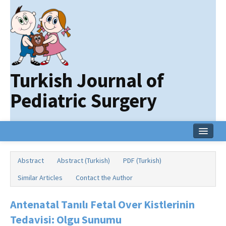
Turkish Journal of
Pediatric Surgery
Home
Abstract
Abstract (Turkish)
PDF (Turkish)
Current Issue
Similar Articles
Contact the Author
Online First
Antenatal Tanılı Fetal Over Kistlerinin
Archive
Tedavisi: Olgu Sunumu