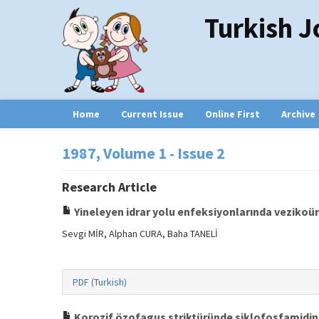
Turkish J
Home
Current Issue
Online First
Archive
1987, Volume 1 - Issue 2
Research Article
Yineleyen idrar yolu enfeksiyonlarında vezikoüre
Sevgi MİR, Alphan CURA, Baha TANELİ
PDF (Turkish)
Korozif özofagus striktüründe siklofosfamidin 