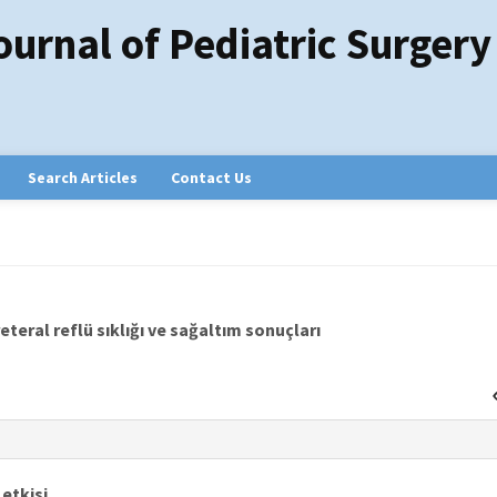
ournal of Pediatric Surgery
Search Articles
Contact Us
teral reflü sıklığı ve sağaltım sonuçları
etkisi