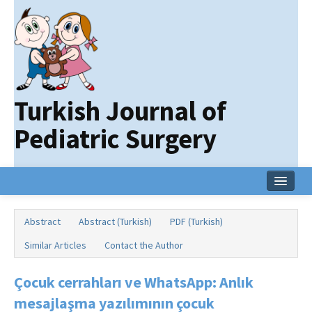
Turkish Journal of
Pediatric Surgery
Home
Abstract
Abstract (Turkish)
PDF (Turkish)
Current Issue
Similar Articles
Contact the Author
Online First
Çocuk cerrahları ve WhatsApp: Anlık
Archive
mesajlaşma yazılımının çocuk