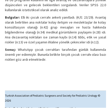
ve bu programın kullanımı ile ilgili avantaj ve dezavantajlara yönelik
düşünceleri ve gelecek beklentileri sorgulandı. Veriler SPSS 22.0
kullanılarak istatistiksel olarak analiz edildi.
Bulgular:
Elli iki çocuk cerrahı anketi yanıtladı. (K/E: 23/29). Avantaj
olarak belirtilen ana noktalar kolay iletişim ve meslektaşlar ile kolay
konsültasyon olanağı (n:42) grup mesajları ve hasta hakkında
bilgilendirme olanağı (n:34) medikal görüntülerin paylaşımı (n:28) idi.
Ana dezavantaj noktaları ise zaman kaybı (n:14) tıbbi, etik ve yasal
riskler (n:13) ve özel yaşamın ihlaline yönelik çekinceler idi (n:12).
Sonuç:
WhatsApp çocuk cerrahları tarafından günlük kullanımda
önemli yer edinmiştir. Bununla birlikte birçok çocuk cerrahı olası bazı
riskleri göz ardı etmektedir.
Turkish Association of Pediatric Surgeons and Society for Pediatric Urology ©
2026
Yazılım Parkı - Scientific Journal Publishing and Management System