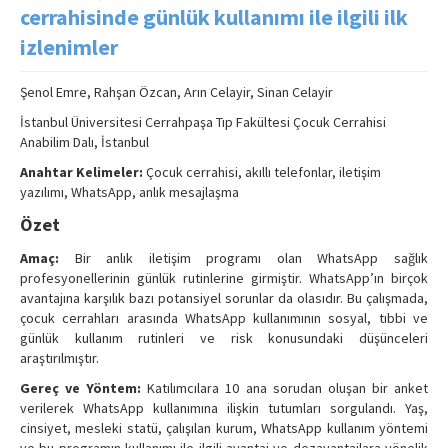
Search Articles
cerrahisinde günlük kullanımı ile ilgili ilk
izlenimler
Contact Us
Şenol Emre, Rahşan Özcan, Arın Celayir, Sinan Celayir
İstanbul Üniversitesi Cerrahpaşa Tıp Fakültesi Çocuk Cerrahisi
Anabilim Dalı, İstanbul
Anahtar Kelimeler:
Çocuk cerrahisi, akıllı telefonlar, iletişim
yazılımı, WhatsApp, anlık mesajlaşma
Özet
Amaç:
Bir anlık iletişim programı olan WhatsApp sağlık
profesyonellerinin günlük rutinlerine girmiştir. WhatsApp’ın birçok
avantajına karşılık bazı potansiyel sorunlar da olasıdır. Bu çalışmada,
çocuk cerrahları arasında WhatsApp kullanımının sosyal, tıbbi ve
günlük kullanım rutinleri ve risk konusundaki düşünceleri
araştırılmıştır.
Gereç ve Yöntem:
Katılımcılara 10 ana sorudan oluşan bir anket
verilerek WhatsApp kullanımına ilişkin tutumları sorgulandı. Yaş,
cinsiyet, mesleki statü, çalışılan kurum, WhatsApp kullanım yöntemi