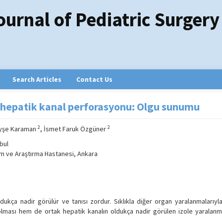
ournal of Pediatric Surgery
Search Articles
Contact Us
a hepatik kanal perforasyonu: Olgu sunumu
2
2
Ayşe Karaman
, İsmet Faruk Özgüner
bul
tim ve Araştırma Hastanesi, Ankara
kça nadir görülür ve tanısı zordur. Sıklıkla diğer organ yaralanmalarıyla 
lması hem de ortak hepatik kanalın oldukça nadir görülen izole yaralanm