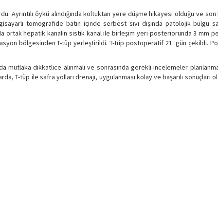
urdu. Ayrıntılı öykü alındığında koltuktan yere düşme hikayesi olduğu ve son
ilgisayarlı tomografide batın içinde serbest sıvı dışında patolojik bulgu 
 ortak hepatik kanalın sistik kanal ile birleşim yeri posteriorunda 3 mm p
asyon bölgesinden T-tüp yerleştirildi. T-tüp postoperatif 21. gün çekildi. P
da mutlaka dikkatlice alınmalı ve sonrasında gerekli incelemeler planlanmal
, T-tüp ile safra yolları drenajı, uygulanması kolay ve başarılı sonuçları ol