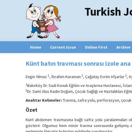
Turkish J
Home
Current Issue
Online First
Archive
Künt batın travması sonrası izole an
1
2
2
Engin Yılmaz
, İbrahim Karaman
, Çağatay Evrim Afşarlar
, 
1
Bakırköy Dr. Sadi Konuk Eğitim ve Araştırma Hastanesi, İstan
2
Dr. Sami Ulus Kadın Doğum, Çocuk Sağlığı ve Hastalıkları Eği
Anahtar Kelimeler:
Travma, safra yolu, perforasyon, çocuk
Özet
Künt abdomen travmasına bağlı safra yolu yaralanmaları oldu
gösterir. Olgumuz hem minör travma sonrasında gelişmiş o
nedeniyle literatür bulguları eşliğinde sunulmuştur.