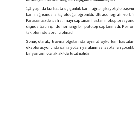
1,5 yaşında kız hasta üç günlük karın ağrısı şikayetiyle başv
karın ağrısında artış olduğu öğrenildi. Ultrasonografi ve b
Parasentezde safralı mayi saptanan hastanın eksplorasyonda
dışında batın içinde herhangi bir patoloji saptanmadı. Perfor
takiplerinde sorunu olmadı.
Sonuç olarak, travma olgularında ayrıntılı öykü tüm hastalar
eksplorasyonunda safra yolları yaralanması saptanan çocuklarda
bir yöntem olarak akılda tutulmalıdır.