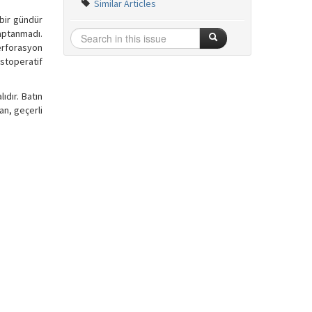
Similar Articles
 bir gündür
saptanmadı.
erforasyon
ostoperatif
ıdır. Batın
an, geçerli