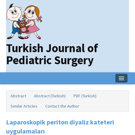
Turkish Journal of
Pediatric Surgery
Home
Abstract
Abstract (Turkish)
PDF (Turkish)
Current Issue
Similar Articles
Contact the Author
Online First
Laparoskopik periton diyaliz kateteri
Archive
uygulamaları