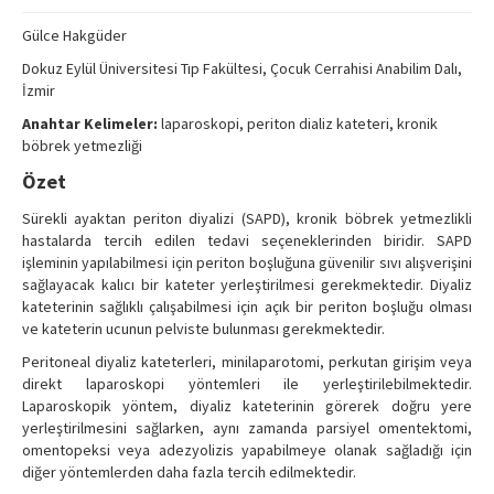
Search Articles
Gülce Hakgüder
Contact Us
Dokuz Eylül Üniversitesi Tıp Fakültesi, Çocuk Cerrahisi Anabilim Dalı,
İzmir
Anahtar Kelimeler:
laparoskopi, periton dializ kateteri, kronik
böbrek yetmezliği
Özet
Sürekli ayaktan periton diyalizi (SAPD), kronik böbrek yetmezlikli
hastalarda tercih edilen tedavi seçeneklerinden biridir. SAPD
işleminin yapılabilmesi için periton boşluğuna güvenilir sıvı alışverişini
sağlayacak kalıcı bir kateter yerleştirilmesi gerekmektedir. Diyaliz
kateterinin sağlıklı çalışabilmesi için açık bir periton boşluğu olması
ve kateterin ucunun pelviste bulunması gerekmektedir.
Peritoneal diyaliz kateterleri, minilaparotomi, perkutan girişim veya
direkt laparoskopi yöntemleri ile yerleştirilebilmektedir.
Laparoskopik yöntem, diyaliz kateterinin görerek doğru yere
yerleştirilmesini sağlarken, aynı zamanda parsiyel omentektomi,
omentopeksi veya adezyolizis yapabilmeye olanak sağladığı için
diğer yöntemlerden daha fazla tercih edilmektedir.