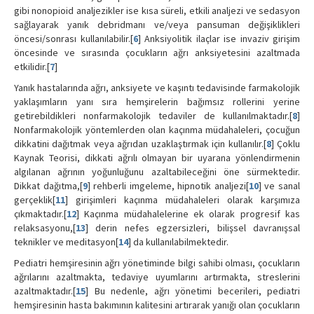
gibi nonopioid analjezikler ise kısa süreli, etkili analjezi ve sedasyon
sağlayarak yanık debridmanı ve/veya pansuman değişiklikleri
öncesi/sonrası kullanılabilir.[
6
] Anksiyolitik ilaçlar ise invaziv girişim
öncesinde ve sırasında çocukların ağrı anksiyetesini azaltmada
etkilidir.[
7
]
Yanık hastalarında ağrı, anksiyete ve kaşıntı tedavisinde farmakolojik
yaklaşımların yanı sıra hemşirelerin bağımsız rollerini yerine
getirebildikleri nonfarmakolojik tedaviler de kullanılmaktadır.[
8
]
Nonfarmakolojik yöntemlerden olan kaçınma müdahaleleri, çocuğun
dikkatini dağıtmak veya ağrıdan uzaklaştırmak için kullanılır.[
8
] Çoklu
Kaynak Teorisi, dikkati ağrılı olmayan bir uyarana yönlendirmenin
algılanan ağrının yoğunluğunu azaltabileceğini öne sürmektedir.
Dikkat dağıtma,[
9
] rehberli imgeleme, hipnotik analjezi[
10
] ve sanal
gerçeklik[
11
] girişimleri kaçınma müdahaleleri olarak karşımıza
çıkmaktadır.[
12
] Kaçınma müdahalelerine ek olarak progresif kas
relaksasyonu,[
13
] derin nefes egzersizleri, bilişsel davranışsal
teknikler ve meditasyon[
14
] da kullanılabilmektedir.
Pediatri hemşiresinin ağrı yönetiminde bilgi sahibi olması, çocukların
ağrılarını azaltmakta, tedaviye uyumlarını artırmakta, streslerini
azaltmaktadır.[
15
] Bu nedenle, ağrı yönetimi becerileri, pediatri
hemşiresinin hasta bakımının kalitesini artırarak yanığı olan çocukların