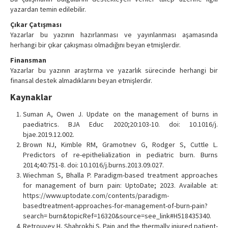
yazardan temin edilebilir.
Çıkar Çatışması
Yazarlar bu yazının hazırlanması ve yayınlanması aşamasında
herhangi bir çıkar çakışması olmadığını beyan etmişlerdir.
Finansman
Yazarlar bu yazının araştırma ve yazarlık sürecinde herhangi bir
finansal destek almadıklarını beyan etmişlerdir.
Kaynaklar
Suman A, Owen J. Update on the management of burns in
paediatrics. BJA Educ 2020;20:103-10. doi: 10.1016/j.
bjae.2019.12.002.
Brown NJ, Kimble RM, Gramotnev G, Rodger S, Cuttle L.
Predictors of re-epithelialization in pediatric burn. Burns
2014;40:751-8. doi: 10.1016/j.burns.2013.09.027.
Wiechman S, Bhalla P. Paradigm-based treatment approaches
for management of burn pain: UptoDate; 2023. Available at:
https://www.uptodate.com/contents/paradigm-
basedtreatment-approaches-for-management-of-burn-pain?
search= burn&topicRef=16320&source=see_link#H518435340.
Retrouvey H, Shahrokhi S. Pain and the thermally injured patient-