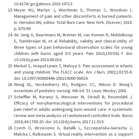
10.4274/ jpr.galenos.2018.34713.
Meyer WJ, Martyn J, Wiechman S, Thomas C, Woodson L.
Management of pain and other discomforts in burned patients.
In: Herndon DN, editor. Total Burn Care: New York: Elsevier; 2018.
p. 679-99.
de Jong A, Baartmans M, Bremer M, van Komen R, Middelkoop
E, Tuinebreijer W, et al. Reliability, validity and clinical utility of
three types of pain behavioural observation scales for young
children with burns aged 0-5 years. Pain 2010;150:561-7. doi:
10.1016/j.pain.2010.06.016.
Merkel S, Voepel-Lewis T, Malviya S. Pain assessment in infants
and young children: The FLACC scale. Am J Nurs 2002;102:55-8.
doi: 10.1097/00000446-200210000-00024.
Wong DL, Hockenberry MJ, Rodgers CC, Wilson D. Wong’s
essentials of pediatric nursing. 6th ed. St. Louis: Mosby; 2001.
Scheffler M, Koranyi S, Meissner W, Strauß B, Rosendahl J.
Efficacy of non-pharmacological interventions for procedural
pain relief in adults undergoing burn wound care: A systematic
review and meta-analysis of randomized controlled trials. Burns
2018;44:1709-20. doi: 10.1016/j.burns.2017.11.019.
Czech O, Wrzeciono A, Batalík L, Szczepańska-Gieracha J,
Malicka I, Rutkowski S. Virtual reality intervention as a support