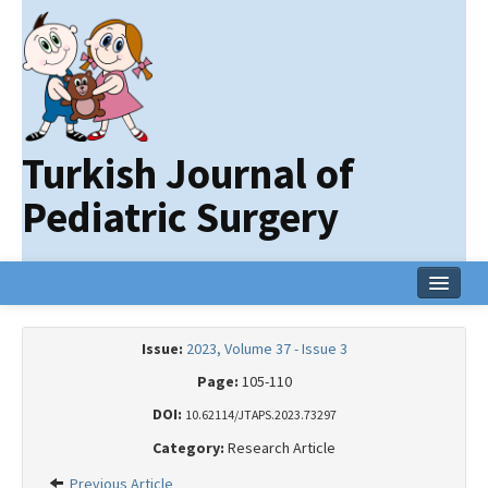
Turkish Journal of
Pediatric Surgery
Home
Issue:
2023, Volume 37 - Issue 3
Current Issue
Page:
105-110
Online First
DOI:
10.62114/JTAPS.2023.73297
Category:
Research Article
Archive
Previous Article