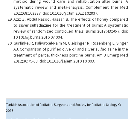
method during wound care and rehabilitation after burns: A
systematic review and meta-analysis. Complement Ther Med
2022;68:102837. doi: 10.1016/j.ctim.2022.102837.
Aziz Z, Abdul Rasool Hassan B. The effects of honey compared
to silver sulfadiazine for the treatment of burns: A systematic
review of randomized controlled trials. Burns 2017;43:50-7. doi:
10.1016/j.burns.2016.07.004.
Gurfinkel R, Palivatkel-Naim M, Gleisinger R, Rosenberg L, Singer
AJ. Comparison of purified olive oil and silver sulfadiazine in the
treatment of partial thickness porcine burns. Am J Emerg Med
2012;30:79-83. doi: 10.1016/j.ajem.2010.10.003.
Turkish Association of Pediatric Surgeons and Society for Pediatric Urology ©
2026
Yazılım Parkı - Scientific Journal Publishing and Management System