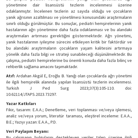
yönetimine dair lisansüstü tezlerin incelenmesi üzerine
odaklanmıştır. İncelenen tezlerin az sayıda olduğu ve çocukların
yanık ağrısının azaltılması ve yönetilmesi konusundaki araştırmaların
sınırlı olduğu görülmüştür. Bu sonuçlar, pediatri hemşirelerinin yanık
hastalarının ağrı yönetimine daha fazla odaklanması ve bu alandaki
araştırmaları artırması gerektiğini göstermektedir. Ağrı yönetimi,
yanık hastalarının iyileşme sürecini etkileyen kritik bir faktördür ve
bu alandaki araştırmaların çocukların yaşam kalitesini artırmaya
yönelik daha fazla bilgi ve strateji sunabileceği düşünülmektedir. Bu
çalışma, pediatri hemşirelerine bu önemli konuda daha fazla bilinç ve
rehberlik sağlama amacını taşımaktadır.
Atıf:
Ardahan Akgül E, Eroğlu B. Yanığı olan çocuklarda ağrı yönetimi
ile ilgili hemşirelik alanında yapılan lisansüstü tezlerin incelenmesi.
Turkish J Ped Surg 2023;37(3):105-110. doi:
10.62114/JTAPS.2023.73297.
Yazar Katkıları
Fikir, tasarım: E.A.A.; Denetleme, veri toplanması ve/veya işlemesi,
analiz ve/veya yorum, literatür taraması, eleştirel inceleme: E.A.A.,
B.E.; Yazıyı yazan: E.A.A., P.D.
Veri Paylaşım Beyanı:
Bu çalışmanın bulgularını destekleyen veriler talep üzerine ilgili