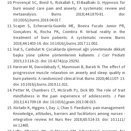
Provençal SC, Bond S, Rizkallah E, El-Baalbaki G. Hypnosis for
burn wound care pain and anxiety: A systematic review and
metaanalysis. Burns 2018;44:1870-81. doi:
10.1016/j.burns.2018.04.017.
Scapin S, Echevarría-Guanilo ME, Boeira Fuculo Junior PR,
Gonçalves N, Rocha PK, Coimbra R. Virtual reality in the
treatment of burn patients: A systematic review. Burns
2018;44:1403-16. doi: 10.1016/j.burns.2017.11.002.
İnal S, Canbulat N. Çocuklarda işlemsel ağrı yönetiminde dikkati
başka yöne çekme yöntemlerinin kullanımı. J Curr Pediatr
2015;13:116-21. doi: 10.4274/jcp.29292.
Harorani M, Davodabady F, Masmouei B, Barati N. The effect of
progressive muscle relaxation on anxiety and sleep quality in
burn patients: A randomized clinical trial. Burns 2020;46:1107- 13.
doi: 10.1016/j.burns.2019.11.021.
Petter M, Chambers CT, McGrath PJ, Dick BD. The role of trait
mindfulness in the pain experience of adolescents. J Pain
2013;14:1709-18. doi: 10.1016/j.jpain.2013.08.015.
Alotaibi K, Higgins I, Day J, Chan S. Paediatric pain management:
Knowledge, attitudes, barriers and facilitators among nurses -
integrative review. Int Nurs Rev 2018;65:524-33. doi: 10.1111/
inr.12465.
Lafta Albazoni NK, AL-Mosawi KM. Educational program for