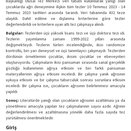
Başkanlığı Ulusal Tez Merkezi veri tabanı kullanılarak yanığı olan
çocuklarda ağrı deneyimine ilişkin tüm tezler 10 Temmuz 2023 - 14
Temmuz 2023 tarihleri arasında tarandı. Veri tabanında 432 teze
ulaşıldı. Dahil edilme ve dışlanma kriterlerine göre tezler
değerlendirildi ve kriterlere uyan altı tez çalışmaya alındı.
Bulgular:
Tezlerden üçü yüksek lisans tezi ve üçü doktora tezi idi.
Tezlerin yayımlanma zamanı 1999-2022 yılları arasında
değişmekteydi. Tezlerin türleri incelendiğinde, ikisi randomize
kontrollü, biri yarı deneysel ve üçü tanımlayıcı çalışmaydı. Tezlerden
dördünün örneklemini çocuklar, ikisini çocuklar ve ebeveynleri
oluşturuyordu. Çalışmaların ikisi pansuman sırasında sanal gerçeklik
gözlüğü kullanımının ağrıya etkisini ve biri farklı pansuman
materyallerinin ağrıya etkisini inceledi. Bir çalışma yanık ağrısının
uykuya etkisini ve bir çalışma taburculuk sonrası sorunlara etkisini
inceledi. Bir çalışma ise, çocukların ağrısının belirlenmesi amacıyla
yapıldı.
Sonuç:
Literatürde yanığı olan çocukların ağrısının azaltılması ya da
yönetilmesi amacıyla yapılan tez çalışmalarının sayısı azdır. Ağrının
değerlendirilmesi ve azaltılmasına yönelik daha fazla sayıda tez
yürütülmesi önerilmektedir.
Giriş