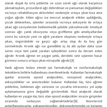
olarak düşük ila orta şiddette ve uzun süreli ağrı olarak karşımıza
çıkmaktayken, prosedürel ağrı debridman ve pansuman değişiklikleri
ve/veya rehabilitasyon aktiviteleri nedeniyle ortaya çıkan kısa ama
yoğun ağrıdır. Atılım ağrısı ise mevcut analjezik etkiler aşıldığında,
çocuk dinlenirken, işlemler sırasında ve/veya anksiyete ile ortaya
çıkan ağrı seviyelerinin beklenmedik şekilde yükselmesidir. Ameliyat
sonrası ağrı yanık eksizyonu veya greftleme gibi ameliyatlardan
sonra bu süreçte yeni ve ağrılı yaraların oluşması nedeniyle ortaya
çıkan, öngörülebilir ve geçici ağrı artışı olup iki ila beş gün
sürmektedir. Kronik ağrı ise genellikle üç ila altı aydan daha uzun
süren veya tüm yanık yaraları iyileştikten sonra da devam eden
ağrıdır. Kronik ağrının en yaygın şekli, derideki sinir uçlarının hasar
görmesi sonucu ortaya çıkan nöropatik ağrıdır.[
3
]
Yanık ağrısını tedavi etmek için farmakolojik ve nonfarmakolojik
tekniklerin birlikte kullanılması önerilmektedir. Kullanılan farmakolojik
ajanlar arasında opioid analjezikler, nonopioid analjezikler,
anksiyolitikler ve anestezikler bulunur. Kullanılan ilaç türü ağrının
şiddetine, beklenen ağrı süresine ve çocukta intravenöz yol açılıp
açılamamasına göre değişiklik gösterebilir. Akut analjezik olarak
kullanılan en yaygın ilaç türü olan opioid analjezikler invaziv girişimler
sırasında sedasyon sağlamaktadırlar.[
5
] Nonsteroid
antiinflamatuvarlar, gabapentinoidler, deksmedetomidin ve ketamin