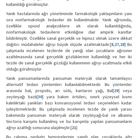
kullanıldığı görülmüştür.
Yanık hastalarında ağrı yönetiminde farmakolojik yaklaşımların yanı
sıra nonfarmakolojik tedaviler de kullanılmalıdır. Yanık ağrısında,
özellikle opioid analjeziklere ek olarak kullanıldığında,
nonfarmakolojik tedavilerin etkinliğine dair ampirik kanıtlar
bildirilmiştir. Özellikle sanal gerçeklik ve hipnoz olmak üzere dikkat
dağıtıcı müdahaleler ağrıyı büyük ölçüde azaltmaktadır.[
8
,
27
,
28
] Bu
çalışmada incelenen tezlerde de yanığı olan çocukların ağrısının
azaltılmasında sanal gerçeklik gözlüklerinin kullanıldığı ve her iki
tezde de sanal gerçeklik gözlüğü kullanımının ağrıyı azaltmada etkili
olduğu görülmüştür.
Yanık pansumanlarında pansuman materyali olarak tamamlayıcı
alternatif tedavi yöntemleri kullanılabilmektedir. Bu yöntemler
arasında bal, propolis, arı sütü, kantaron yağı, Bal[
29
] veya
zeytinyağı bazlı[
30
] yara bakım örtüleri, sınırlı yüzeysel kısmi
kalınlıktaki yanıkları bazı konvansiyonel tedavi seçenekleri kadar
iyileştirmektedir. Bu çalışmada incelenen tezde de yanık yarası
bakımında pansuman materyali olarak zeytinyağı-bal ve alkanna
tinctoria karışımı kullanılmış ve bu karışımla yapılan pansumanların
ağrıyı azalttığı sonucuna ulaşılmıştır.[
21
]
Bu çalışma pediatri hemşirelerinin yanığı olan çocuklarda ağrı