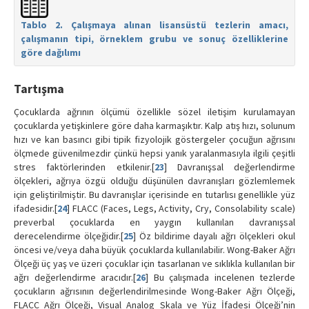
Tablo 2. Çalışmaya alınan lisansüstü tezlerin amacı,
çalışmanın tipi, örneklem grubu ve sonuç özelliklerine
göre dağılımı
Tartışma
Çocuklarda ağrının ölçümü özellikle sözel iletişim kurulamayan
çocuklarda yetişkinlere göre daha karmaşıktır. Kalp atış hızı, solunum
hızı ve kan basıncı gibi tipik fizyolojik göstergeler çocuğun ağrısını
ölçmede güvenilmezdir çünkü hepsi yanık yaralanmasıyla ilgili çeşitli
stres faktörlerinden etkilenir.[
23
] Davranışsal değerlendirme
ölçekleri, ağrıya özgü olduğu düşünülen davranışları gözlemlemek
için geliştirilmiştir. Bu davranışlar içerisinde en tutarlısı genellikle yüz
ifadesidir.[
24
] FLACC (Faces, Legs, Activity, Cry, Consolability scale)
preverbal çocuklarda en yaygın kullanılan davranışsal
derecelendirme ölçeğidir.[
25
] Öz bildirime dayalı ağrı ölçekleri okul
öncesi ve/veya daha büyük çocuklarda kullanılabilir. Wong-Baker Ağrı
Ölçeği üç yaş ve üzeri çocuklar için tasarlanan ve sıklıkla kullanılan bir
ağrı değerlendirme aracıdır.[
26
] Bu çalışmada incelenen tezlerde
çocukların ağrısının değerlendirilmesinde Wong-Baker Ağrı Ölçeği,
FLACC Ağrı Ölçeği, Visual Analog Skala ve Yüz İfadesi Ölçeği’nin