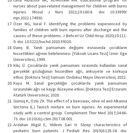
nurses about pain-related management for children with burns
injuries. Mosul J Nurs 2022;10:160-8. doi: 10.33899/
mjn.2022.174930.
Özer NG, Vural F. Identifying the problems experienced by
families of children with burn ınjuries after discharge and the
causes of these problems. J Behcet Uz Child Hosp 2020;10:111-
9. doi: 10.5222/buchd.2020.59320.
Danış B. Yanık pansumanı değişimi esnasında çocukların
hissettikleri ağrının belirlenmesi. [Yüksek Lisans Tezi] İzmir: Ege
Üniversitesi; 1999.
Kılıç Ü. Çocuklarda yanık pansumanı sırasında kullanılan sanal
gerçeklik gözlüğünün hissedilen ağrı, anksiyete ve korkuya
etkisi. [Doktora Tezi] Samsun: Ondokuz Mayıs Üniversitesi; 2022.
Kaya M. Sanal gerçekliğin çocuklarda yanık pansumanı
sırasındaki ağrı ve kaygı düzeyine etkisi. [Doktora Tezi] Erzurum:
Atatürk Üniversitesi; 2020.
Gümüş K, Özlü ZK. The effect of a beeswax, olive oil and Alkanna
tinctoria (L.) Tausch mixture on burn injuries: An experimental
study with a control group. Complement Ther Med 2017;34:66-
73. doi: 10.1016/j.ctim.2017.08.001.
Ardahan Akgül E, Yıldırım Sarı H. Sleep characteristics of
pediatric burn patients. J Pediatr Res 2019;6:128-34. doi: