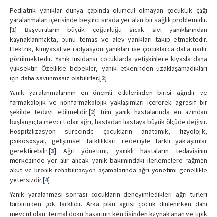
Pediatrik yanıklar dünya çapında ölümcül olmayan çocukluk çağı
yaralanmaları içerisinde beşinci sırada yer alan bir sağlık problemidir.
[
1
] Başvuruların büyük çoğunluğu sıcak sıvı yanıklarından
kaynaklanmakta, bunu temas ve alev yanıkları takip etmektedir.
Elektrik, kimyasal ve radyasyon yanıkları ise çocuklarda daha nadir
görülmektedir. Yanık insidansı çocuklarda yetişkinlere kıyasla daha
yüksektir. Özellikle bebekler, yanık etkeninden uzaklaşamadıkları
için daha savunmasız olabilirler.[
2
]
Yanık yaralanmalarının en önemli etkilerinden birisi ağrıdır ve
farmakolojik ve nonfarmakolojik yaklaşımları içererek agresif bir
şekilde tedavi edilmelidir.[
2
] Tüm yanık hastalarında en azından
başlangıçta mevcut olan ağrı, hastadan hastaya büyük ölçüde değişir.
Hospitalizasyon sürecinde çocukların anatomik, fizyolojik,
psikososyal, gelişimsel farklılıkları nedeniyle farklı yaklaşımlar
gerektirebilir.[
3
] Ağrı yönetimi, yanıklı hastaların tedavisinin
merkezinde yer alır ancak yanık bakımındaki ilerlemelere rağmen
akut ve kronik rehabilitasyon aşamalarında ağrı yönetimi genellikle
yetersizdir.[
4
]
Yanık yaralanması sonrası çocukların deneyimledikleri ağrı türleri
birbirinden çok farklıdır. Arka plan ağrısı çocuk dinlenirken dahi
mevcut olan, termal doku hasarının kendisinden kaynaklanan ve tipik