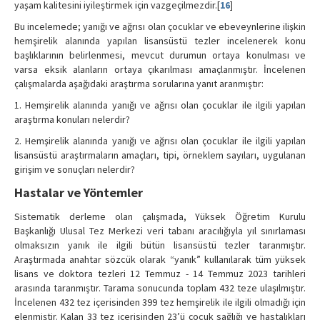
yaşam kalitesini iyileştirmek için vazgeçilmezdir.[
16
]
Bu incelemede; yanığı ve ağrısı olan çocuklar ve ebeveynlerine ilişkin
hemşirelik alanında yapılan lisansüstü tezler incelenerek konu
başlıklarının belirlenmesi, mevcut durumun ortaya konulması ve
varsa eksik alanların ortaya çıkarılması amaçlanmıştır. İncelenen
çalışmalarda aşağıdaki araştırma sorularına yanıt aranmıştır:
1. Hemşirelik alanında yanığı ve ağrısı olan çocuklar ile ilgili yapılan
araştırma konuları nelerdir?
2. Hemşirelik alanında yanığı ve ağrısı olan çocuklar ile ilgili yapılan
lisansüstü araştırmaların amaçları, tipi, örneklem sayıları, uygulanan
girişim ve sonuçları nelerdir?
Hastalar ve Yöntemler
Sistematik derleme olan çalışmada, Yüksek Öğretim Kurulu
Başkanlığı Ulusal Tez Merkezi veri tabanı aracılığıyla yıl sınırlaması
olmaksızın yanık ile ilgili bütün lisansüstü tezler taranmıştır.
Araştırmada anahtar sözcük olarak “yanık” kullanılarak tüm yüksek
lisans ve doktora tezleri 12 Temmuz - 14 Temmuz 2023 tarihleri
arasında taranmıştır. Tarama sonucunda toplam 432 teze ulaşılmıştır.
İncelenen 432 tez içerisinden 399 tez hemşirelik ile ilgili olmadığı için
elenmiştir. Kalan 33 tez içerisinden 23’ü çocuk sağlığı ve hastalıkları