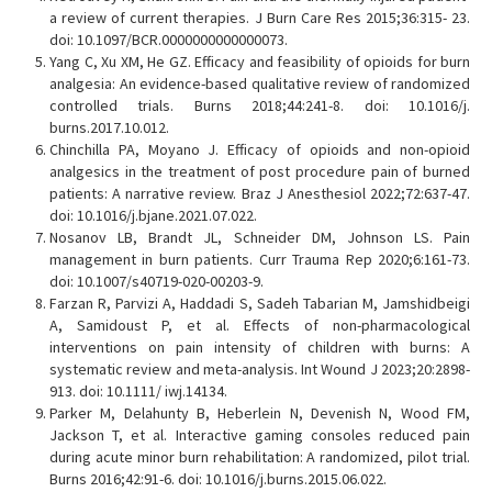
a review of current therapies. J Burn Care Res 2015;36:315- 23.
doi: 10.1097/BCR.0000000000000073.
Yang C, Xu XM, He GZ. Efficacy and feasibility of opioids for burn
analgesia: An evidence-based qualitative review of randomized
controlled trials. Burns 2018;44:241-8. doi: 10.1016/j.
burns.2017.10.012.
Chinchilla PA, Moyano J. Efficacy of opioids and non-opioid
analgesics in the treatment of post procedure pain of burned
patients: A narrative review. Braz J Anesthesiol 2022;72:637-47.
doi: 10.1016/j.bjane.2021.07.022.
Nosanov LB, Brandt JL, Schneider DM, Johnson LS. Pain
management in burn patients. Curr Trauma Rep 2020;6:161-73.
doi: 10.1007/s40719-020-00203-9.
Farzan R, Parvizi A, Haddadi S, Sadeh Tabarian M, Jamshidbeigi
A, Samidoust P, et al. Effects of non-pharmacological
interventions on pain intensity of children with burns: A
systematic review and meta-analysis. Int Wound J 2023;20:2898-
913. doi: 10.1111/ iwj.14134.
Parker M, Delahunty B, Heberlein N, Devenish N, Wood FM,
Jackson T, et al. Interactive gaming consoles reduced pain
during acute minor burn rehabilitation: A randomized, pilot trial.
Burns 2016;42:91-6. doi: 10.1016/j.burns.2015.06.022.