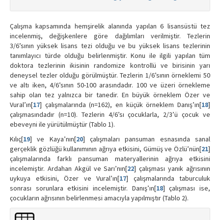
Çalışma kapsamında hemşirelik alanında yapılan 6 lisansüstü tez
incelenmiş, değişkenlere göre dağılımları verilmiştir. Tezlerin
3/6’sının yüksek lisans tezi olduğu ve bu yüksek lisans tezlerinin
tanımlayıcı türde olduğu belirlenmiştir. Konu ile ilgili yapılan tüm
doktora tezlerinin ikisinin randomize kontrollü ve birisinin yarı
deneysel tezler olduğu görülmüştür. Tezlerin 1/6’sının örneklemi 50
ve altı iken, 4/6’sının 50-100 arasındadır. 100 ve üzeri örnekleme
sahip olan tez yalnızca bir tanedir. En büyük örneklem Özer ve
Vural’ın[
17
] çalışmalarında (n=162), en küçük örneklem Danış’ın[
18
]
çalışmasındadır (n=10). Tezlerin 4/6’sı çocuklarla, 2/3’ü çocuk ve
ebeveyni ile yürütülmüştür (Tablo 1).
Kılıç[
19
] ve Kaya’nın[
20
] çalışmaları pansuman esnasında sanal
gerçeklik gözlüğü kullanımının ağrıya etkisini, Gümüş ve Özlü’nün[
21
]
çalışmalarında farklı pansuman materyallerinin ağrıya etkisini
incelemiştir. Ardahan Akgül ve Sarı’nın[
22
] çalışması yanık ağrısının
uykuya etkisini, Özer ve Vural’ın[
17
] çalışmalarında taburculuk
sonrası sorunlara etkisini incelemiştir. Danış’ın[
18
] çalışması ise,
çocukların ağrısının belirlenmesi amacıyla yapılmıştır (Tablo 2).